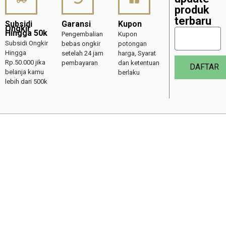
produk
terbaru
Subsidi
Garansi
Kupon
Ongkir
Hingga 50k
Pengembalian
Kupon
Subsidi Ongkir
bebas ongkir
potongan
Hingga
setelah 24 jam
harga, Syarat
Rp.50.000 jika
pembayaran
dan ketentuan
DAFTAR
belanja kamu
berlaku
lebih dari 500k