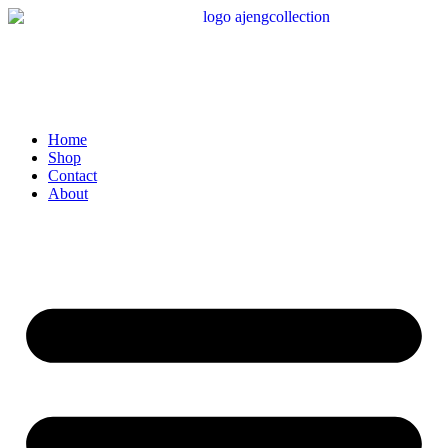
Lewati
ke
konten
Home
Shop
Contact
About