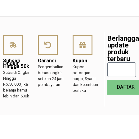
Berlangg
update
produk
terbaru
Subsidi
Garansi
Kupon
Ongkir
Hingga 50k
Pengembalian
Kupon
Subsidi Ongkir
bebas ongkir
potongan
Hingga
setelah 24 jam
harga, Syarat
Rp.50.000 jika
pembayaran
dan ketentuan
DAFTAR
belanja kamu
berlaku
lebih dari 500k