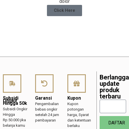
dolor
Click Here
Berlangg
update
produk
terbaru
Subsidi
Garansi
Kupon
Ongkir
Hingga 50k
Pengembalian
Kupon
Subsidi Ongkir
bebas ongkir
potongan
Hingga
setelah 24 jam
harga, Syarat
Rp.50.000 jika
pembayaran
dan ketentuan
DAFTAR
belanja kamu
berlaku