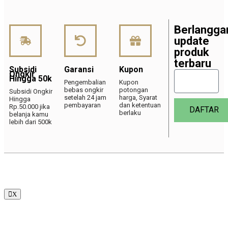
Berlangga
update
produk
terbaru
Subsidi
Garansi
Kupon
Ongkir
Hingga 50k
Pengembalian
Kupon
bebas ongkir
potongan
Subsidi Ongkir
setelah 24 jam
harga, Syarat
Hingga
pembayaran
dan ketentuan
Rp.50.000 jika
DAFTAR
berlaku
belanja kamu
lebih dari 500k
X